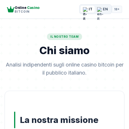
Online
Casino
IT
EN
18+
BITCOIN
IL NOSTRO TEAM
Chi siamo
Analisi indipendenti sugli online casino bitcoin per
il pubblico italiano.
La nostra missione