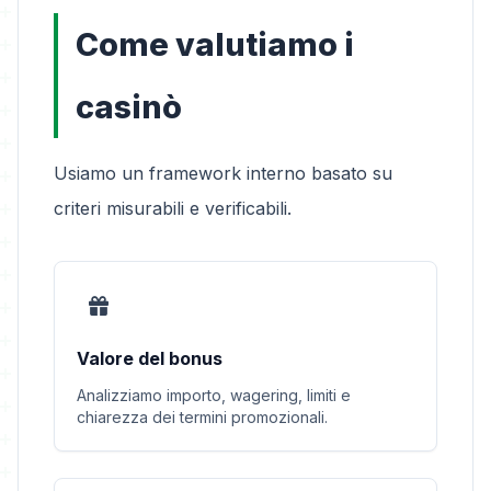
Come valutiamo i
casinò
Usiamo un framework interno basato su
criteri misurabili e verificabili.
Valore del bonus
Analizziamo importo, wagering, limiti e
chiarezza dei termini promozionali.